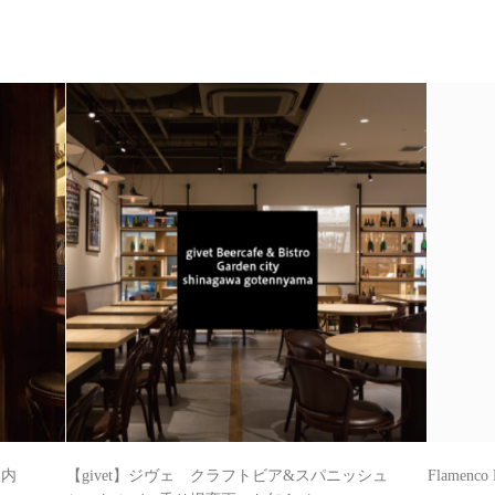
案内
【givet】ジヴェ クラフトビア&スパニッシュ
Flamenc