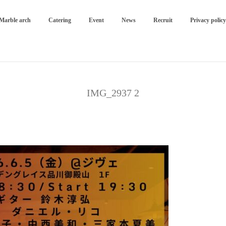
Marble arch
Catering
Event
News
Recruit
Privacy policy
IMG_2937 2