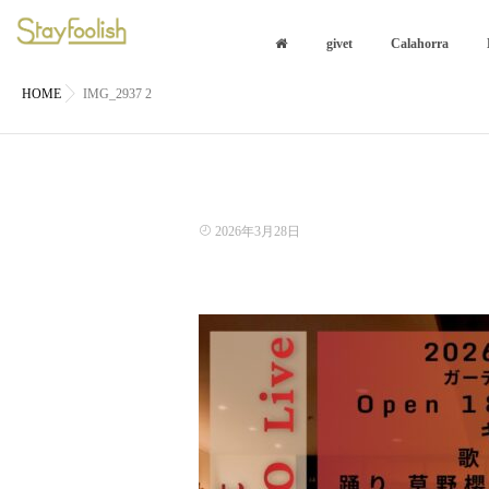
givet
Calahorra
HOME
IMG_2937 2
2026年3月28日