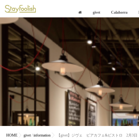
givet
Calahorra
HOME
givet
/
information
【givet】ジヴェ ビアカフェ&ビストロ 2月3