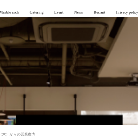
Marble arch
Catering
Event
News
Recruit
Privacy policy
日（木）からの営業案内